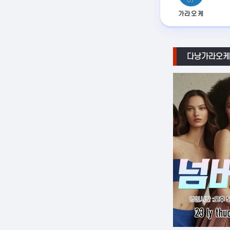
가라오케
다낭가라오케