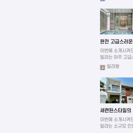
2024-11-19 0
완전 고급스러운
디자인의 빌라
이번에 소개시켜
빌라는 아주 고급
디자…
빌라왕
2024-11-19 0
세련된스타일의
풀빌라
이번에 소개시켜
빌라는 소규모 인
왓을때…