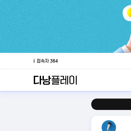
접속자 364