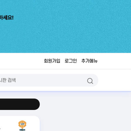
회원가입
로그인
추가메뉴