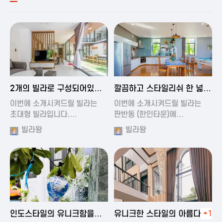
2024-11-19 00:54
2024-11-19 01:27
2개의 빌라로 구성되어있는
깔끔하고 스타일리쉬 한 넓은
대형 풀빌…
풀빌라
이번에 소개시켜드릴 빌라는
이번에 소개시켜드릴 빌라는
초대형 빌라입니다.…
판반동 (한인타운)에…
빌라왕
빌라왕
2024-11-19 01:35
2024-11-19 00:45
인도스타일의 유니크함을
유니크한 스타일의 아름다운
+1