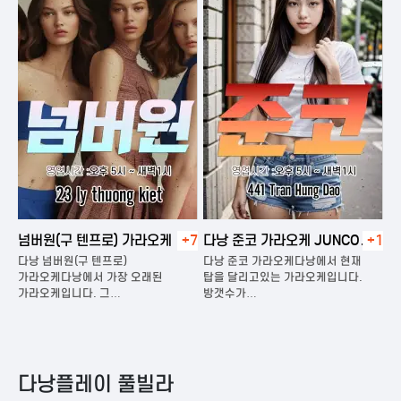
넘버원(구 텐프로) 가라오케
+7
다낭 준코 가라오케 JUNCO
+1
다
KARAOKE
다낭 넘버원(구 텐프로)
다낭 준코 가라오케다낭에서 현재
다
은
가라오케다낭에서 가장 오래된
탑을 달리고있는 가라오케입니다.
가
가라오케입니다. 그…
방갯수가…
다
다낭플레이 풀빌라