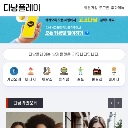
회원가입
로그인
추가메뉴
다낭플레이는 남자들전용 커뮤니티입니다.
가라오케
마사지
이발소
음식점
골프
풀빌라
패키지
다낭가라오케