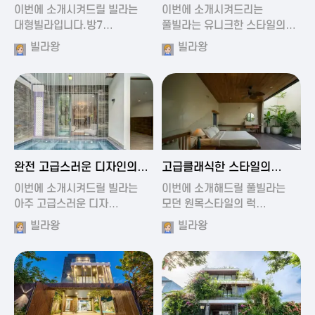
가진 풀빌라
풀빌라
이번에 소개시켜드릴 빌라는
이번에 소개시켜드리는
대형빌라입니다.방7…
풀빌라는 유니크한 스타일의…
빌라왕
빌라왕
2024-11-19 01:13
2024-11-19 00:37
완전 고급스러운 디자인의
고급클래식한 스타일의
빌라
럭셔리 풀빌라
이번에 소개시켜드릴 빌라는
이번에 소개해드릴 풀빌라는
아주 고급스러운 디자…
모던 원목스타일의 럭…
빌라왕
빌라왕