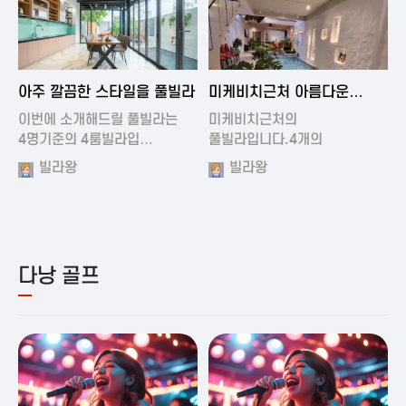
2024-11-19 01:01
2024-11-16 15:32
아주 깔끔한 스타일을 풀빌라
미케비치근처 아름다운
풀빌라
이번에 소개해드릴 풀빌라는
미케비치근처의
4명기준의 4룸빌라입…
풀빌라입니다.4개의
아름다운방과…
빌라왕
빌라왕
다낭 골프