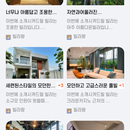
2024-11-19 01:47
2024-11-19 01:17
너무나 아름답고 조용한
자연과어울러진
풀빌라
아름다운풀빌라
이번에 소개시켜드릴 빌라는
이번에 소개시켜드릴 빌라는
조용한 빌라입니다.…
아주 아름다운빌라입니…
빌라왕
빌라왕
2024-11-19 01:22
2024-11-20 00:20
세련된스타일의 모던한
+3
모던하고 고급스러운 풀빌라
+1
풀빌라
이번에 소개시켜드릴 빌라는
이번에 소개시켜드릴 빌라는
소규모 인원이 왓을때…
크라운카지노 근처의 …
빌라왕
빌라왕