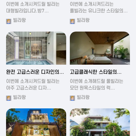
가진 풀빌라
풀빌라
이번에 소개시켜드릴 빌라는
이번에 소개시켜드리는
대형빌라입니다.방7…
풀빌라는 유니크한 스타일의…
빌라왕
빌라왕
2024-11-19 01:13
2024-11-19 00:37
완전 고급스러운 디자인의
고급클래식한 스타일의
빌라
럭셔리 풀빌라
이번에 소개시켜드릴 빌라는
이번에 소개해드릴 풀빌라는
아주 고급스러운 디자…
모던 원목스타일의 럭…
빌라왕
빌라왕