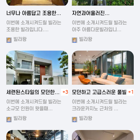
2024-11-19 01:47
2024-11-19 01:17
너무나 아름답고 조용한
자연과어울러진
풀빌라
아름다운풀빌라
이번에 소개시켜드릴 빌라는
이번에 소개시켜드릴 빌라는
조용한 빌라입니다.…
아주 아름다운빌라입니…
빌라왕
빌라왕
2024-11-19 01:22
2024-11-20 00:20
세련된스타일의 모던한
+3
모던하고 고급스러운 풀빌라
+1
풀빌라
이번에 소개시켜드릴 빌라는
이번에 소개시켜드릴 빌라는
소규모 인원이 왓을때…
크라운카지노 근처의 …
빌라왕
빌라왕