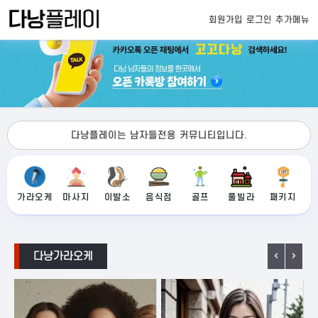
회원가입
로그인
추가메뉴
다낭플레이는 남자들전용 커뮤니티입니다.
가라오케
마사지
이발소
음식점
골프
풀빌라
패키지
다낭가라오케