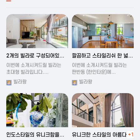
2024-11-19 00:54
2024-11-19 01:27
2개의 빌라로 구성되어있는
깔끔하고 스타일리쉬 한 넓은
대형 풀빌…
풀빌라
이번에 소개시켜드릴 빌라는
이번에 소개시켜드릴 빌라는
초대형 빌라입니다.…
판반동 (한인타운)에…
빌라왕
빌라왕
2024-11-19 01:35
2024-11-19 00:45
인도스타일의 유니크함을
유니크한 스타일의 아름다운
+1