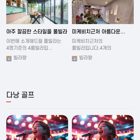
2024-11-19 01:01
2024-11-16 15:32
아주 깔끔한 스타일을 풀빌라
미케비치근처 아름다운
풀빌라
이번에 소개해드릴 풀빌라는
미케비치근처의
4명기준의 4룸빌라입…
풀빌라입니다.4개의
아름다운방과…
빌라왕
빌라왕
다낭 골프