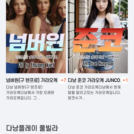
넘버원(구 텐프로) 가라오케
+7
다낭 준코 가라오케 JUNCO
+1
다
KARAOKE
다낭 넘버원(구 텐프로)
다낭 준코 가라오케다낭에서 현재
다
은
가라오케다낭에서 가장 오래된
탑을 달리고있는 가라오케입니다.
가
가라오케입니다. 그…
방갯수가…
다
다낭플레이 풀빌라