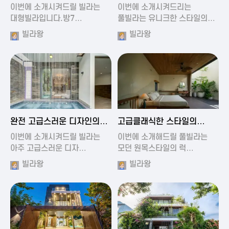
가진 풀빌라
풀빌라
이번에 소개시켜드릴 빌라는
이번에 소개시켜드리는
대형빌라입니다.방7…
풀빌라는 유니크한 스타일의…
빌라왕
빌라왕
2024-11-19 01:13
2024-11-19 00:37
완전 고급스러운 디자인의
고급클래식한 스타일의
빌라
럭셔리 풀빌라
이번에 소개시켜드릴 빌라는
이번에 소개해드릴 풀빌라는
아주 고급스러운 디자…
모던 원목스타일의 럭…
빌라왕
빌라왕