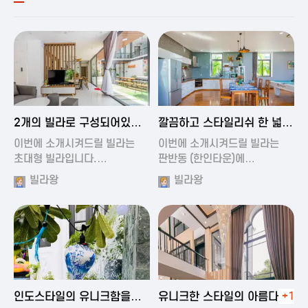
2024-11-19 00:54
2024-11-19 01:27
2개의 빌라로 구성되어있는
깔끔하고 스타일리쉬 한 넓은
대형 풀빌…
풀빌라
이번에 소개시켜드릴 빌라는
이번에 소개시켜드릴 빌라는
초대형 빌라입니다.…
판반동 (한인타운)에…
빌라왕
빌라왕
2024-11-19 01:35
2024-11-19 00:45
인도스타일의 유니크함을
유니크한 스타일의 아름다운
+1