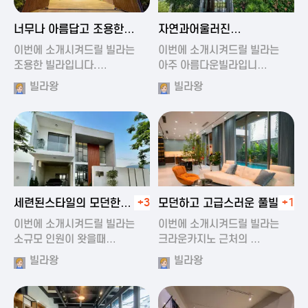
2024-11-19 01:47
2024-11-19 01:17
너무나 아름답고 조용한
자연과어울러진
풀빌라
아름다운풀빌라
이번에 소개시켜드릴 빌라는
이번에 소개시켜드릴 빌라는
조용한 빌라입니다.…
아주 아름다운빌라입니…
빌라왕
빌라왕
2024-11-19 01:22
2024-11-20 00:20
세련된스타일의 모던한
+3
모던하고 고급스러운 풀빌라
+1
풀빌라
이번에 소개시켜드릴 빌라는
이번에 소개시켜드릴 빌라는
소규모 인원이 왓을때…
크라운카지노 근처의 …
빌라왕
빌라왕