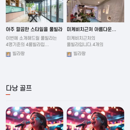
2024-11-19 01:01
2024-11-16 15:32
아주 깔끔한 스타일을 풀빌라
미케비치근처 아름다운
풀빌라
이번에 소개해드릴 풀빌라는
미케비치근처의
4명기준의 4룸빌라입…
풀빌라입니다.4개의
아름다운방과…
빌라왕
빌라왕
다낭 골프