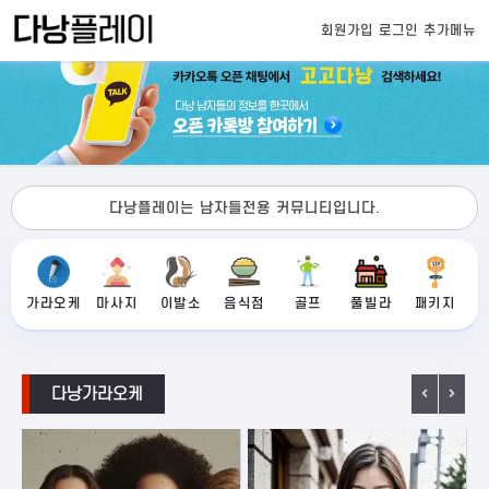
회원가입
로그인
추가메뉴
다낭플레이는 남자들전용 커뮤니티입니다.
가라오케
마사지
이발소
음식점
골프
풀빌라
패키지
다낭가라오케