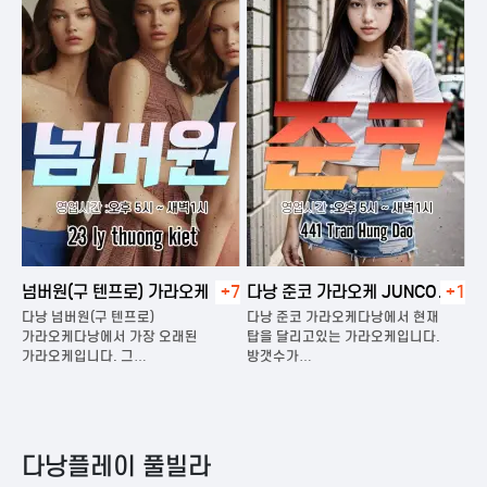
넘버원(구 텐프로) 가라오케
+7
다낭 준코 가라오케 JUNCO
+1
다
KARAOKE
다낭 넘버원(구 텐프로)
다낭 준코 가라오케다낭에서 현재
다
은
가라오케다낭에서 가장 오래된
탑을 달리고있는 가라오케입니다.
가
가라오케입니다. 그…
방갯수가…
다
다낭플레이 풀빌라