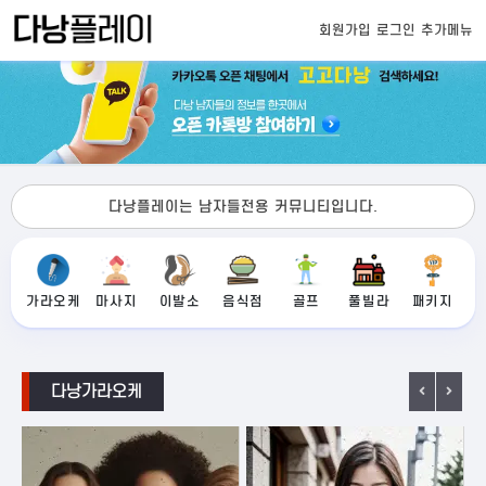
회원가입
로그인
추가메뉴
다낭플레이는 남자들전용 커뮤니티입니다.
가라오케
마사지
이발소
음식점
골프
풀빌라
패키지
다낭가라오케