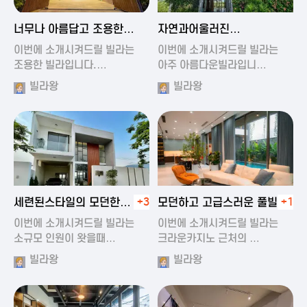
2024-11-19 01:47
2024-11-19 01:17
너무나 아름답고 조용한
자연과어울러진
풀빌라
아름다운풀빌라
이번에 소개시켜드릴 빌라는
이번에 소개시켜드릴 빌라는
조용한 빌라입니다.…
아주 아름다운빌라입니…
빌라왕
빌라왕
2024-11-19 01:22
2024-11-20 00:20
세련된스타일의 모던한
+3
모던하고 고급스러운 풀빌라
+1
풀빌라
이번에 소개시켜드릴 빌라는
이번에 소개시켜드릴 빌라는
소규모 인원이 왓을때…
크라운카지노 근처의 …
빌라왕
빌라왕