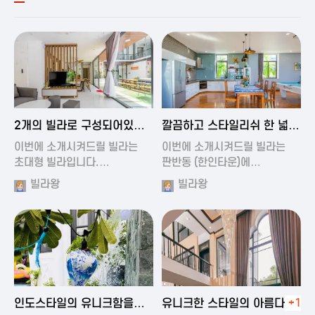
2024-11-19 00:54
2024-11-19 01:27
2개의 빌라로 구성되어있는
깔끔하고 스타일리쉬 한 넓은
대형 풀빌…
풀빌라
이번에 소개시켜드릴 빌라는
이번에 소개시켜드릴 빌라는
초대형 빌라입니다.…
판반동 (한인타운)에…
빌라왕
빌라왕
2024-11-19 01:35
2024-11-19 00:45
인도스타일의 유니크함을
유니크한 스타일의 아름다운
+1