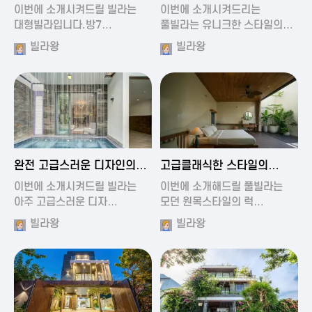
가진 풀빌라
풀빌라
이번에 소개시켜드릴 빌라는
이번에 소개시켜드리는
대형빌라입니다.방7…
풀빌라는 유니크한 스타일의…
빌라왕
빌라왕
2024-11-19 01:13
2024-11-19 00:37
완전 고급스러운 디자인의
고급클래식한 스타일의
빌라
럭셔리 풀빌라
이번에 소개시켜드릴 빌라는
이번에 소개해드릴 풀빌라는
아주 고급스러운 디자…
모던 원목스타일의 럭…
빌라왕
빌라왕