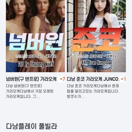
넘버원(구 텐프로) 가라오케
+7
다낭 준코 가라오케 JUNCO
+1
다
KARAOKE
다낭 넘버원(구 텐프로)
다낭 준코 가라오케다낭에서 현재
다
은
가라오케다낭에서 가장 오래된
탑을 달리고있는 가라오케입니다.
가
가라오케입니다. 그…
방갯수가…
다
다낭플레이 풀빌라