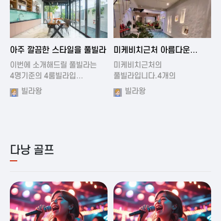
2024-11-19 01:01
2024-11-16 15:32
아주 깔끔한 스타일을 풀빌라
미케비치근처 아름다운
풀빌라
이번에 소개해드릴 풀빌라는
미케비치근처의
4명기준의 4룸빌라입…
풀빌라입니다.4개의
아름다운방과…
빌라왕
빌라왕
다낭 골프