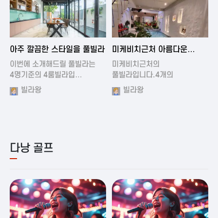
2024-11-19 01:01
2024-11-16 15:32
아주 깔끔한 스타일을 풀빌라
미케비치근처 아름다운
풀빌라
이번에 소개해드릴 풀빌라는
미케비치근처의
4명기준의 4룸빌라입…
풀빌라입니다.4개의
아름다운방과…
빌라왕
빌라왕
다낭 골프