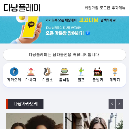
회원가입
로그인
추가메뉴
다낭플레이는 남자들전용 커뮤니티입니다.
가라오케
마사지
이발소
음식점
골프
풀빌라
패키지
다낭가라오케