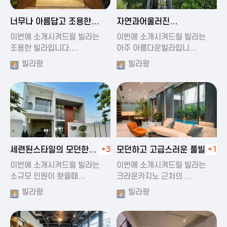
2024-11-19 01:47
2024-11-19 01:17
너무나 아름답고 조용한
자연과어울러진
풀빌라
아름다운풀빌라
이번에 소개시켜드릴 빌라는
이번에 소개시켜드릴 빌라는
조용한 빌라입니다.…
아주 아름다운빌라입니…
빌라왕
빌라왕
2024-11-19 01:22
2024-11-20 00:20
세련된스타일의 모던한
+3
모던하고 고급스러운 풀빌라
+1
풀빌라
이번에 소개시켜드릴 빌라는
이번에 소개시켜드릴 빌라는
소규모 인원이 왓을때…
크라운카지노 근처의 …
빌라왕
빌라왕