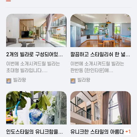
2024-11-19 00:54
2024-11-19 01:27
2개의 빌라로 구성되어있는
깔끔하고 스타일리쉬 한 넓은
대형 풀빌…
풀빌라
이번에 소개시켜드릴 빌라는
이번에 소개시켜드릴 빌라는
초대형 빌라입니다.…
판반동 (한인타운)에…
빌라왕
빌라왕
2024-11-19 01:35
2024-11-19 00:45
인도스타일의 유니크함을
유니크한 스타일의 아름다운
+1