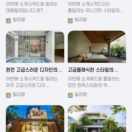
가진 풀빌라
풀빌라
이번에 소개시켜드릴 빌라는
이번에 소개시켜드리는
대형빌라입니다.방7…
풀빌라는 유니크한 스타일의…
빌라왕
빌라왕
2024-11-19 01:13
2024-11-19 00:37
완전 고급스러운 디자인의
고급클래식한 스타일의
빌라
럭셔리 풀빌라
이번에 소개시켜드릴 빌라는
이번에 소개해드릴 풀빌라는
아주 고급스러운 디자…
모던 원목스타일의 럭…
빌라왕
빌라왕