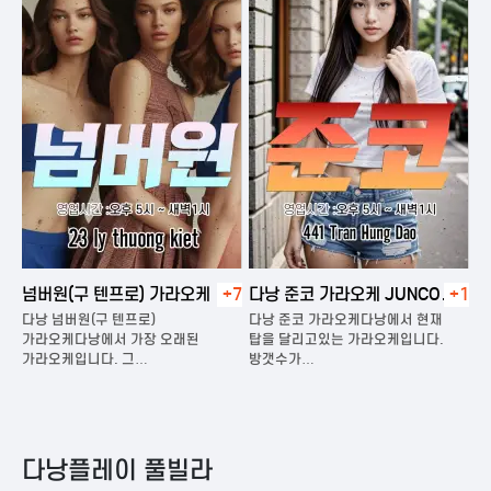
넘버원(구 텐프로) 가라오케
+7
다낭 준코 가라오케 JUNCO
+1
다낭
KARAOKE
다낭 넘버원(구 텐프로)
다낭 준코 가라오케다낭에서 현재
다낭 
가라오케다낭에서 가장 오래된
탑을 달리고있는 가라오케입니다.
가라오
가라오케입니다. 그…
방갯수가…
다낭
다낭플레이 풀빌라