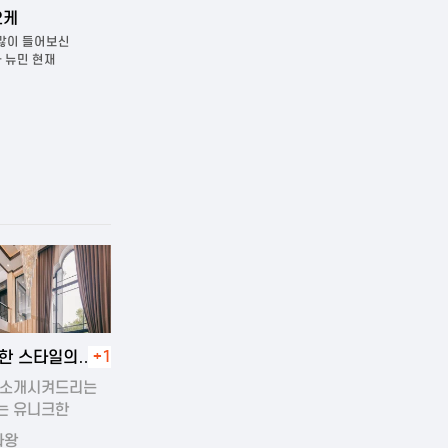
다낭 벤츠 가라오케
넘버원(구 텐프로) 
들어보신
다낭 벤츠가라오케다낭에서 가장
다낭 넘버원(구 텐프로)
 현재
유명한가라오케중 한곳입니다. 방은 작은
가라오케다낭에서 가장 
소…
가라오케입니다. 그…
4-11-19 00:45
한 스타일의
+1
운 풀빌라
 소개시켜드리는
는 유니크한
의…
라왕