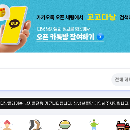
다낭플레이는 남자들전용 커뮤니티입니다.
남성분들만 가입해주시면됩니다.