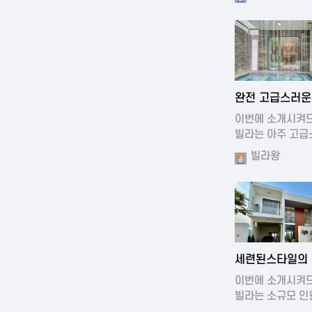
2024-11-19 0
완전 고급스러운
디자인의 빌라
이번에 소개시켜
빌라는 아주 고급
디자…
빌라왕
2024-11-19 0
세련된스타일의
풀빌라
이번에 소개시켜
빌라는 소규모 인
왓을때…