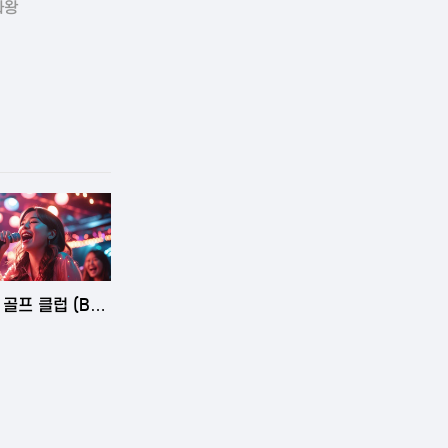
라왕
5-06-03 14:58
골프 클럽 (Ba
ls Golf Club)