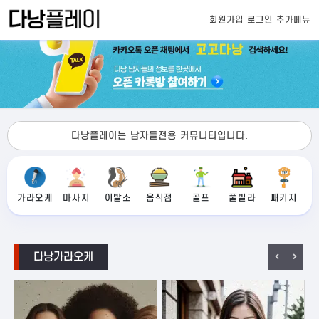
회원가입
로그인
추가메뉴
다낭플레이는 남자들전용 커뮤니티입니다.
가라오케
마사지
이발소
음식점
골프
풀빌라
패키지
다낭가라오케