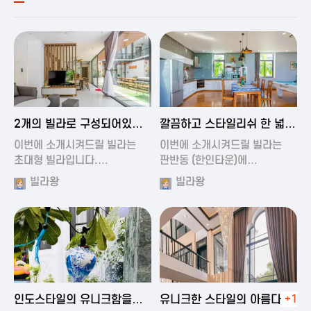
2024-11-19 00:54
2024-11-19 01:27
2개의 빌라로 구성되어있는
깔끔하고 스타일리쉬 한 넓은
대형 풀빌…
풀빌라
이번에 소개시켜드릴 빌라는
이번에 소개시켜드릴 빌라는
초대형 빌라입니다.…
판반동 (한인타운)에…
빌라왕
빌라왕
2024-11-19 01:35
2024-11-19 00:45
인도스타일의 유니크함을
유니크한 스타일의 아름다운
+1