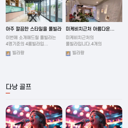
2024-11-19 01:01
2024-11-16 15:32
아주 깔끔한 스타일을 풀빌라
미케비치근처 아름다운
풀빌라
이번에 소개해드릴 풀빌라는
미케비치근처의
4명기준의 4룸빌라입…
풀빌라입니다.4개의
아름다운방과…
빌라왕
빌라왕
다낭 골프