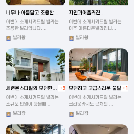
2024-11-19 01:47
2024-11-19 01:17
너무나 아름답고 조용한
자연과어울러진
풀빌라
아름다운풀빌라
이번에 소개시켜드릴 빌라는
이번에 소개시켜드릴 빌라는
조용한 빌라입니다.…
아주 아름다운빌라입니…
빌라왕
빌라왕
2024-11-19 01:22
2024-11-20 00:20
세련된스타일의 모던한
+3
모던하고 고급스러운 풀빌라
+1
풀빌라
이번에 소개시켜드릴 빌라는
이번에 소개시켜드릴 빌라는
소규모 인원이 왓을때…
크라운카지노 근처의 …
빌라왕
빌라왕