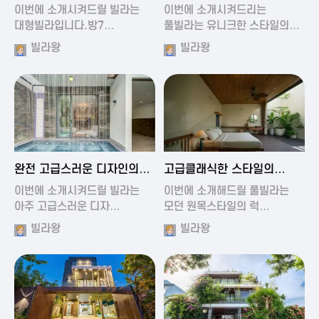
가진 풀빌라
풀빌라
이번에 소개시켜드릴 빌라는
이번에 소개시켜드리는
대형빌라입니다.방7…
풀빌라는 유니크한 스타일의…
빌라왕
빌라왕
2024-11-19 01:13
2024-11-19 00:37
완전 고급스러운 디자인의
고급클래식한 스타일의
빌라
럭셔리 풀빌라
이번에 소개시켜드릴 빌라는
이번에 소개해드릴 풀빌라는
아주 고급스러운 디자…
모던 원목스타일의 럭…
빌라왕
빌라왕