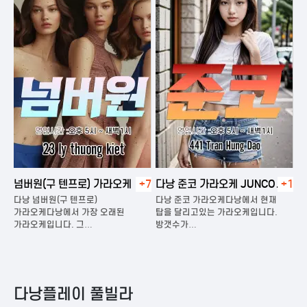
넘버원(구 텐프로) 가라오케
+7
다낭 준코 가라오케 JUNCO
+1
다
KARAOKE
다낭 넘버원(구 텐프로)
다낭 준코 가라오케다낭에서 현재
다
은
가라오케다낭에서 가장 오래된
탑을 달리고있는 가라오케입니다.
가
가라오케입니다. 그…
방갯수가…
다
다낭플레이 풀빌라