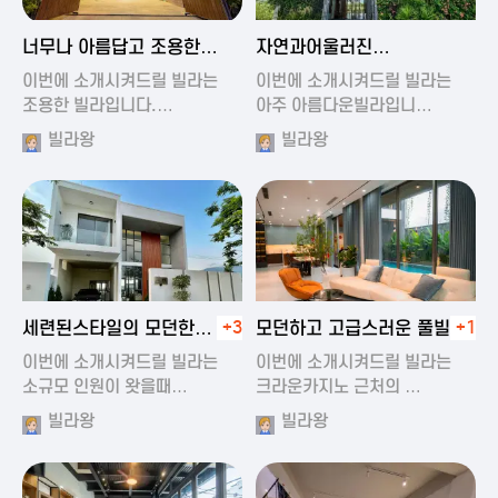
2024-11-19 01:47
2024-11-19 01:17
너무나 아름답고 조용한
자연과어울러진
풀빌라
아름다운풀빌라
이번에 소개시켜드릴 빌라는
이번에 소개시켜드릴 빌라는
조용한 빌라입니다.…
아주 아름다운빌라입니…
빌라왕
빌라왕
2024-11-19 01:22
2024-11-20 00:20
세련된스타일의 모던한
+3
모던하고 고급스러운 풀빌라
+1
풀빌라
이번에 소개시켜드릴 빌라는
이번에 소개시켜드릴 빌라는
소규모 인원이 왓을때…
크라운카지노 근처의 …
빌라왕
빌라왕