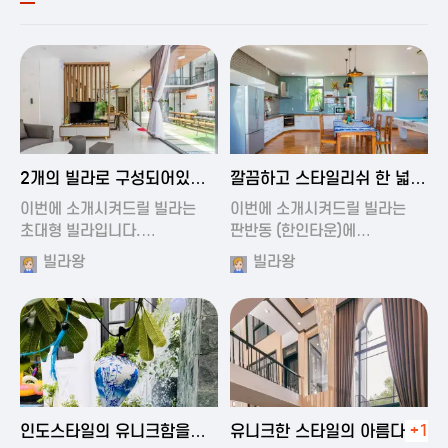
2024-11-19 00:54
2024-11-19 01:27
2개의 빌라로 구성되어있는
깔끔하고 스타일리쉬 한 넓은
대형 풀빌…
풀빌라
이번에 소개시켜드릴 빌라는
이번에 소개시켜드릴 빌라는
초대형 빌라입니다.…
판반동 (한인타운)에…
빌라왕
빌라왕
2024-11-19 01:35
2024-11-19 00:45
인도스타일의 유니크함을
유니크한 스타일의 아름다운
+1