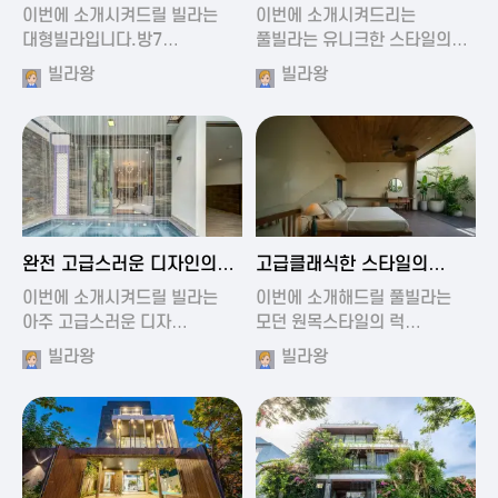
가진 풀빌라
풀빌라
이번에 소개시켜드릴 빌라는
이번에 소개시켜드리는
대형빌라입니다.방7…
풀빌라는 유니크한 스타일의…
빌라왕
빌라왕
2024-11-19 01:13
2024-11-19 00:37
완전 고급스러운 디자인의
고급클래식한 스타일의
빌라
럭셔리 풀빌라
이번에 소개시켜드릴 빌라는
이번에 소개해드릴 풀빌라는
아주 고급스러운 디자…
모던 원목스타일의 럭…
빌라왕
빌라왕