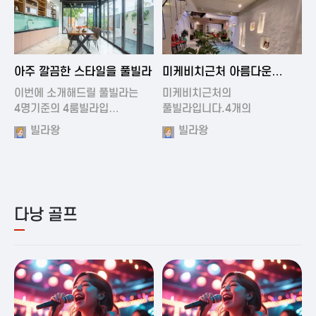
2024-11-19 01:01
2024-11-16 15:32
아주 깔끔한 스타일을 풀빌라
미케비치근처 아름다운
풀빌라
이번에 소개해드릴 풀빌라는
미케비치근처의
4명기준의 4룸빌라입…
풀빌라입니다.4개의
아름다운방과…
빌라왕
빌라왕
다낭 골프