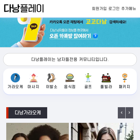
회원가입
로그인
추가메뉴
다낭플레이는 남자들전용 커뮤니티입니다.
가라오케
마사지
이발소
음식점
골프
풀빌라
패키지
다낭가라오케