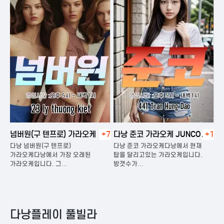
넘버원(구 텐프로) 가라오케
+7
다낭 준코 가라오케 JUNCO
+1
다
KARAOKE
다낭 넘버원(구 텐프로)
다낭 준코 가라오케다낭에서 현재
다
은
가라오케다낭에서 가장 오래된
탑을 달리고있는 가라오케입니다.
가
가라오케입니다. 그…
방갯수가…
다
다낭플레이 풀빌라