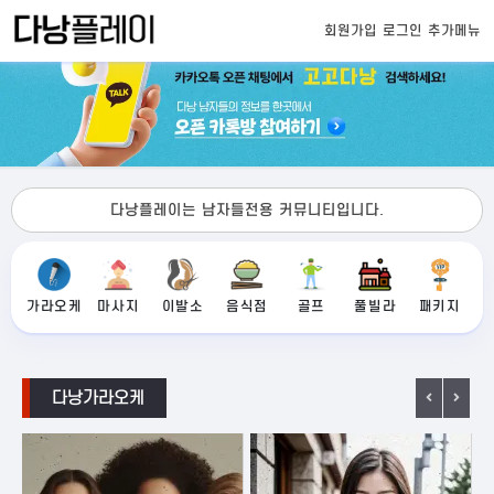
회원가입
로그인
추가메뉴
다낭플레이는 남자들전용 커뮤니티입니다.
가라오케
마사지
이발소
음식점
골프
풀빌라
패키지
다낭가라오케