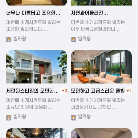
2024-11-19 01:47
2024-11-19 01:17
너무나 아름답고 조용한
자연과어울러진
풀빌라
아름다운풀빌라
이번에 소개시켜드릴 빌라는
이번에 소개시켜드릴 빌라는
조용한 빌라입니다.…
아주 아름다운빌라입니…
빌라왕
빌라왕
2024-11-19 01:22
2024-11-20 00:20
세련된스타일의 모던한
+3
모던하고 고급스러운 풀빌라
+1
풀빌라
이번에 소개시켜드릴 빌라는
이번에 소개시켜드릴 빌라는
소규모 인원이 왓을때…
크라운카지노 근처의 …
빌라왕
빌라왕