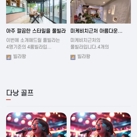
2024-11-19 01:01
2024-11-16 15:32
아주 깔끔한 스타일을 풀빌라
미케비치근처 아름다운
풀빌라
이번에 소개해드릴 풀빌라는
미케비치근처의
4명기준의 4룸빌라입…
풀빌라입니다.4개의
아름다운방과…
빌라왕
빌라왕
다낭 골프