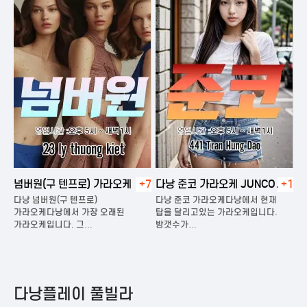
넘버원(구 텐프로) 가라오케
+7
다낭 준코 가라오케 JUNCO
+1
다
KARAOKE
다낭 넘버원(구 텐프로)
다낭 준코 가라오케다낭에서 현재
다
은
가라오케다낭에서 가장 오래된
탑을 달리고있는 가라오케입니다.
가
가라오케입니다. 그…
방갯수가…
다
다낭플레이 풀빌라