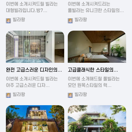
가진 풀빌라
풀빌라
이번에 소개시켜드릴 빌라는
이번에 소개시켜드리는
대형빌라입니다.방7…
풀빌라는 유니크한 스타일의…
빌라왕
빌라왕
2024-11-19 01:13
2024-11-19 00:37
완전 고급스러운 디자인의
고급클래식한 스타일의
빌라
럭셔리 풀빌라
이번에 소개시켜드릴 빌라는
이번에 소개해드릴 풀빌라는
아주 고급스러운 디자…
모던 원목스타일의 럭…
빌라왕
빌라왕