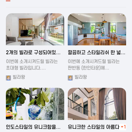
2024-11-19 00:54
2024-11-19 01:27
2개의 빌라로 구성되어있는
깔끔하고 스타일리쉬 한 넓은
대형 풀빌…
풀빌라
이번에 소개시켜드릴 빌라는
이번에 소개시켜드릴 빌라는
초대형 빌라입니다.…
판반동 (한인타운)에…
빌라왕
빌라왕
2024-11-19 01:35
2024-11-19 00:45
인도스타일의 유니크함을
유니크한 스타일의 아름다운
+1