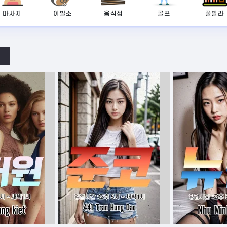
마사지
이발소
음식점
골프
풀빌라