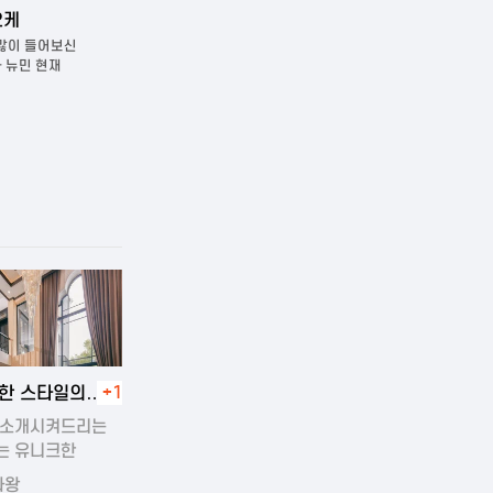
다낭 벤츠 가라오케
넘버원(구 텐프로
 들어보신
다낭 벤츠가라오케다낭에서 가장
다낭 넘버원(구 텐프로)
민 현재
유명한가라오케중 한곳입니다. 방은 작은
가라오케다낭에서 가장
소…
가라오케입니다. 그…
4-11-19 00:45
한 스타일의
+1
운 풀빌라
 소개시켜드리는
는 유니크한
의…
라왕