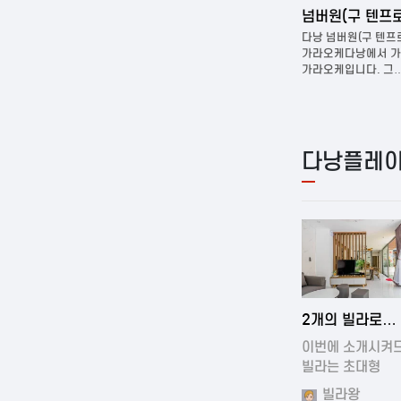
다낭 벤츠 가라오케
넘버원(구 텐프로)
들어보신
다낭 벤츠가라오케다낭에서 가장
다낭 넘버원(구 텐프로)
 현재
유명한가라오케중 한곳입니다. 방은 작은
가라오케다낭에서 가장 
소…
가라오케입니다. 그…
다낭플레이
2024-11-19 0
2개의 빌라로
구성되어있는 
이번에 소개시켜
풀빌…
빌라는 초대형
빌라입니다.…
빌라왕