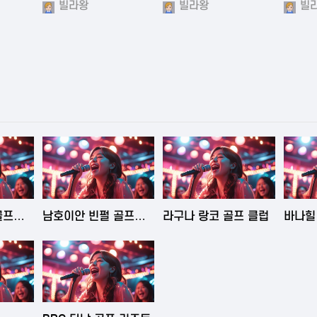
빌라왕
빌라왕
빌
6:43
2025-06-03 15:09
2025-06-03 15:05
202
골프
남호이안 빈펄 골프
라구나 랑코 골프 클럽
바나힐 
클럽
Na Hil
4:50
2025-06-02 23:29