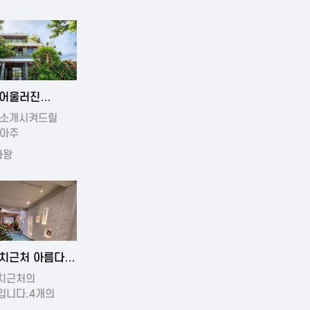
4-11-19 01:17
어울러진
운풀빌라
 소개시켜드릴
 아주
운빌라입니…
라왕
4-11-16 15:32
치근처 아름다운
치근처의
입니다.4개의
운방과…