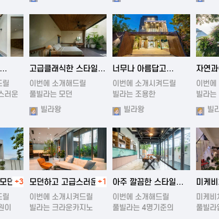
1:13
2024-11-19 00:37
2024-11-19 01:47
202
고급클래식한 스타일의
너무나 아름답고
자연과
럭셔리 풀빌라
조용한 풀빌라
아름다
드릴
이번에 소개해드릴
이번에 소개시켜드릴
이번에
스러운
풀빌라는 모던
빌라는 조용한
빌라는
원목스타일의 럭…
빌라입니다.…
아름다
빌라왕
빌라왕
빌
1:22
2024-11-20 00:20
2024-11-19 01:01
202
 모던한
+3
모던하고 고급스러운
+1
아주 깔끔한 스타일을
미케비
풀빌라
풀빌라
풀빌라
드릴
이번에 소개시켜드릴
이번에 소개해드릴
미케비
원이
빌라는 크라운카지노
풀빌라는 4명기준의
풀빌라
근처의 …
4룸빌라입…
아름다