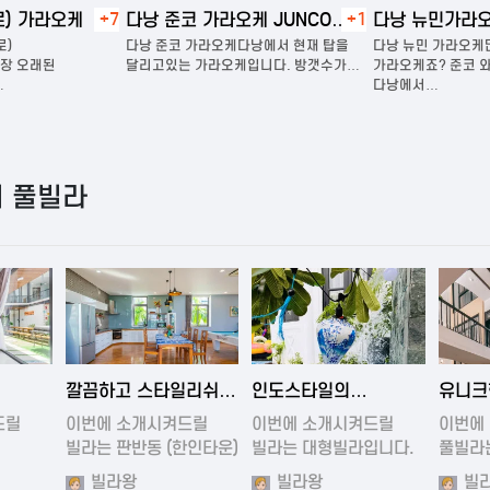
 가라오케
+7
다낭 준코 가라오케 JUNCO
+1
다낭 뉴민가라오케
KARAOKE
다낭 준코 가라오케다낭에서 현재 탑을
다낭 뉴민 가라오케많이
오래된
달리고있는 가라오케입니다. 방갯수가…
가라오케죠? 준코 와 뉴
다낭에서…
 풀빌라
0:54
2024-11-19 01:27
2024-11-19 01:35
202
깔끔하고 스타일리쉬
인도스타일의
유니크
대형
한 넓은 풀빌라
유니크함을 가진
아름다
드릴
이번에 소개시켜드릴
이번에 소개시켜드릴
이번에
풀빌라
빌라는 판반동 (한인타운)
빌라는 대형빌라입니다.
풀빌라
에…
방7…
스타일
빌라왕
빌라왕
빌