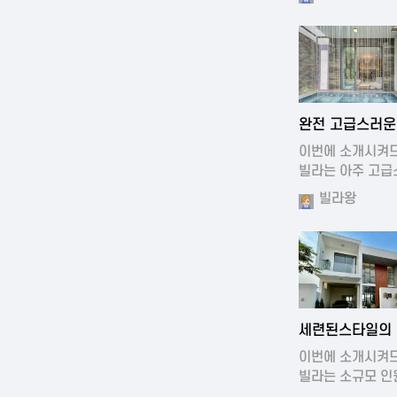
2024-11-19 0
완전 고급스러운
디자인의 빌라
이번에 소개시켜
빌라는 아주 고급
디자…
빌라왕
2024-11-19 0
세련된스타일의
풀빌라
이번에 소개시켜
빌라는 소규모 인
왓을때…