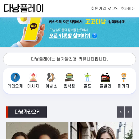
회원가입
로그인
추가메뉴
다낭플레이는 남자들전용 커뮤니티입니다.
가라오케
마사지
이발소
음식점
골프
풀빌라
패키지
다낭가라오케