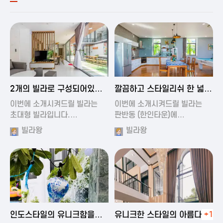
2024-11-19 00:54
2024-11-19 01:27
2개의 빌라로 구성되어있는
깔끔하고 스타일리쉬 한 넓은
대형 풀빌…
풀빌라
이번에 소개시켜드릴 빌라는
이번에 소개시켜드릴 빌라는
초대형 빌라입니다.…
판반동 (한인타운)에…
빌라왕
빌라왕
2024-11-19 01:35
2024-11-19 00:45
인도스타일의 유니크함을
유니크한 스타일의 아름다운
+1