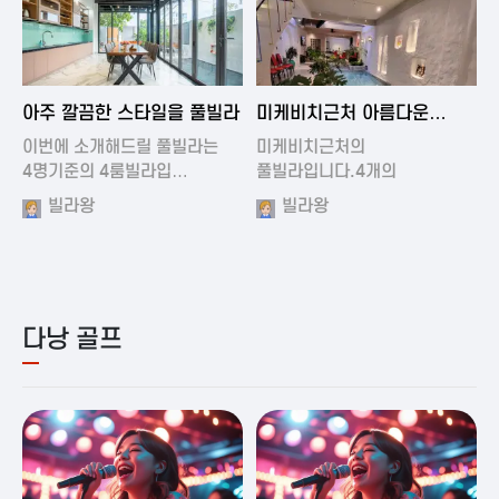
2024-11-19 01:01
2024-11-16 15:32
아주 깔끔한 스타일을 풀빌라
미케비치근처 아름다운
풀빌라
이번에 소개해드릴 풀빌라는
미케비치근처의
4명기준의 4룸빌라입…
풀빌라입니다.4개의
아름다운방과…
빌라왕
빌라왕
다낭 골프