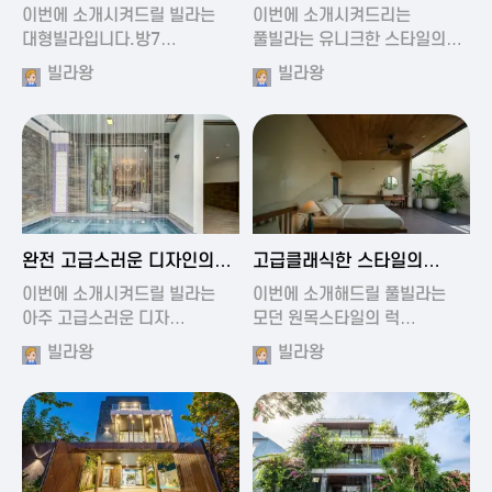
가진 풀빌라
풀빌라
이번에 소개시켜드릴 빌라는
이번에 소개시켜드리는
대형빌라입니다.방7…
풀빌라는 유니크한 스타일의…
빌라왕
빌라왕
2024-11-19 01:13
2024-11-19 00:37
완전 고급스러운 디자인의
고급클래식한 스타일의
빌라
럭셔리 풀빌라
이번에 소개시켜드릴 빌라는
이번에 소개해드릴 풀빌라는
아주 고급스러운 디자…
모던 원목스타일의 럭…
빌라왕
빌라왕