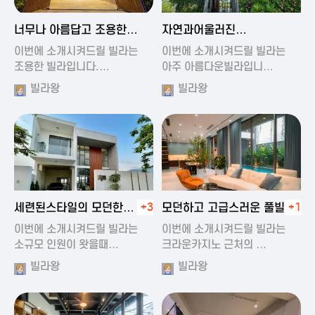
2024-11-19 01:47
2024-11-19 01:17
너무나 아름답고 조용한
자연과어울러진
풀빌라
아름다운풀빌라
이번에 소개시켜드릴 빌라는
이번에 소개시켜드릴 빌라는
조용한 빌라입니다.…
아주 아름다운빌라입니…
빌라왕
빌라왕
2024-11-19 01:22
2024-11-20 00:20
세련된스타일의 모던한
+3
모던하고 고급스러운 풀빌라
+1
풀빌라
이번에 소개시켜드릴 빌라는
이번에 소개시켜드릴 빌라는
소규모 인원이 왓을때…
크라운카지노 근처의 …
빌라왕
빌라왕