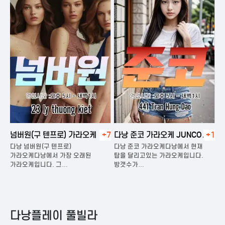
넘버원(구 텐프로) 가라오케
+7
다낭 준코 가라오케 JUNCO
+1
다
KARAOKE
다낭 넘버원(구 텐프로)
다낭 준코 가라오케다낭에서 현재
다
은
가라오케다낭에서 가장 오래된
탑을 달리고있는 가라오케입니다.
가
가라오케입니다. 그…
방갯수가…
다
다낭플레이 풀빌라