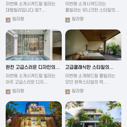
가진 풀빌라
풀빌라
이번에 소개시켜드릴 빌라는
이번에 소개시켜드리는
대형빌라입니다.방7…
풀빌라는 유니크한 스타일의…
빌라왕
빌라왕
2024-11-19 01:13
2024-11-19 00:37
완전 고급스러운 디자인의
고급클래식한 스타일의
빌라
럭셔리 풀빌라
이번에 소개시켜드릴 빌라는
이번에 소개해드릴 풀빌라는
아주 고급스러운 디자…
모던 원목스타일의 럭…
빌라왕
빌라왕