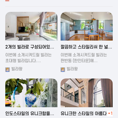
2024-11-19 00:54
2024-11-19 01:27
2개의 빌라로 구성되어있는
깔끔하고 스타일리쉬 한 넓은
대형 풀빌…
풀빌라
이번에 소개시켜드릴 빌라는
이번에 소개시켜드릴 빌라는
초대형 빌라입니다.…
판반동 (한인타운)에…
빌라왕
빌라왕
2024-11-19 01:35
2024-11-19 00:45
인도스타일의 유니크함을
유니크한 스타일의 아름다운
+1