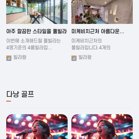
2024-11-19 01:01
2024-11-16 15:32
아주 깔끔한 스타일을 풀빌라
미케비치근처 아름다운
풀빌라
이번에 소개해드릴 풀빌라는
미케비치근처의
4명기준의 4룸빌라입…
풀빌라입니다.4개의
아름다운방과…
빌라왕
빌라왕
다낭 골프