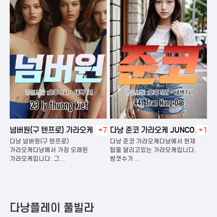
넘버원(구 텐프로) 가라오케
+7
다낭 준코 가라오케 JUNCO
+1
다
KARAOKE
다낭 넘버원(구 텐프로)
다낭 준코 가라오케다낭에서 현재
다
은
가라오케다낭에서 가장 오래된
탑을 달리고있는 가라오케입니다.
가
가라오케입니다. 그…
방갯수가…
다
다낭플레이 풀빌라