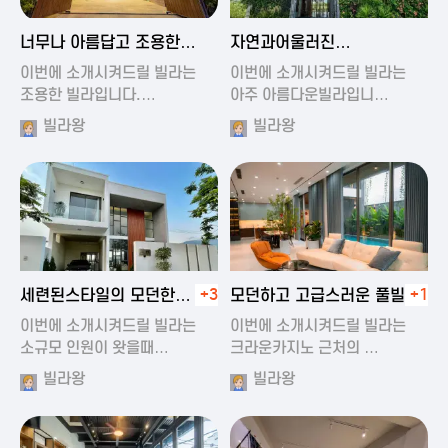
2024-11-19 01:47
2024-11-19 01:17
너무나 아름답고 조용한
자연과어울러진
풀빌라
아름다운풀빌라
이번에 소개시켜드릴 빌라는
이번에 소개시켜드릴 빌라는
조용한 빌라입니다.…
아주 아름다운빌라입니…
빌라왕
빌라왕
2024-11-19 01:22
2024-11-20 00:20
세련된스타일의 모던한
+3
모던하고 고급스러운 풀빌라
+1
풀빌라
이번에 소개시켜드릴 빌라는
이번에 소개시켜드릴 빌라는
소규모 인원이 왓을때…
크라운카지노 근처의 …
빌라왕
빌라왕