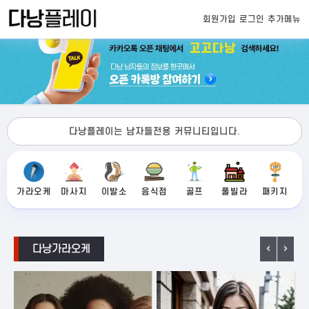
회원가입
로그인
추가메뉴
다낭플레이는 남자들전용 커뮤니티입니다.
가라오케
마사지
이발소
음식점
골프
풀빌라
패키지
다낭가라오케