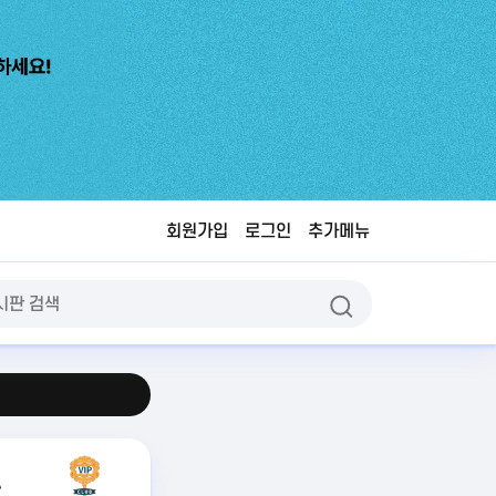
회원가입
로그인
추가메뉴