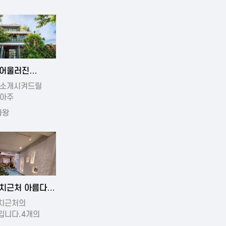
4-11-19 01:17
어울러진
운풀빌라
 소개시켜드릴
 아주
운빌라입니…
라왕
4-11-16 15:32
치근처 아름다운
치근처의
입니다.4개의
운방과…