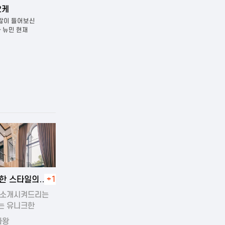
다낭 벤츠 가라오케
넘버원(구 텐프로
 들어보신
다낭 벤츠가라오케다낭에서 가장
다낭 넘버원(구 텐프로)
민 현재
유명한가라오케중 한곳입니다. 방은 작은
가라오케다낭에서 가장
소…
가라오케입니다. 그…
4-11-19 00:45
한 스타일의
+1
운 풀빌라
 소개시켜드리는
는 유니크한
의…
라왕