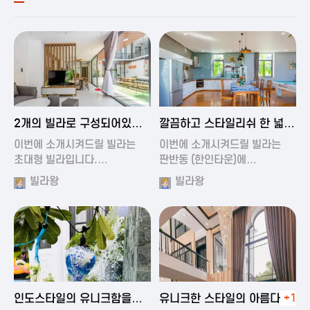
2024-11-19 00:54
2024-11-19 01:27
2개의 빌라로 구성되어있는
깔끔하고 스타일리쉬 한 넓은
대형 풀빌…
풀빌라
이번에 소개시켜드릴 빌라는
이번에 소개시켜드릴 빌라는
초대형 빌라입니다.…
판반동 (한인타운)에…
빌라왕
빌라왕
2024-11-19 01:35
2024-11-19 00:45
인도스타일의 유니크함을
유니크한 스타일의 아름다운
+1