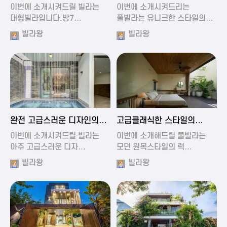
가진 풀빌라
풀빌라
이번에 소개시켜드릴 빌라는
이번에 소개시켜드리는
대형빌라입니다.방7…
풀빌라는 유니크한 스타일의…
빌라왕
빌라왕
2024-11-19 01:13
2024-11-19 00:37
완전 고급스러운 디자인의
고급클래식한 스타일의
빌라
럭셔리 풀빌라
이번에 소개시켜드릴 빌라는
이번에 소개해드릴 풀빌라는
아주 고급스러운 디자…
모던 원목스타일의 럭…
빌라왕
빌라왕