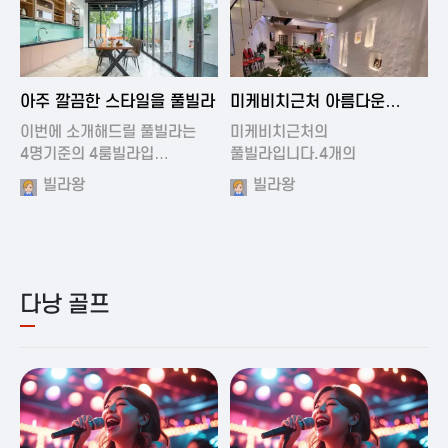
2024-11-19 01:01
2024-11-16 15:32
아주 깔끔한 스타일을 풀빌라
미케비치근처 아름다운
풀빌라
이번에 소개해드릴 풀빌라는
미케비치근처의
4명기준의 4룸빌라입…
풀빌라입니다.4개의
아름다운방과…
빌라왕
빌라왕
다낭 골프