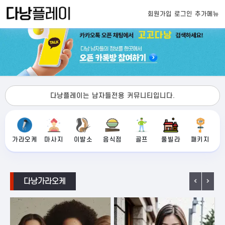
회원가입
로그인
추가메뉴
다낭플레이는 남자들전용 커뮤니티입니다.
가라오케
마사지
이발소
음식점
골프
풀빌라
패키지
다낭가라오케