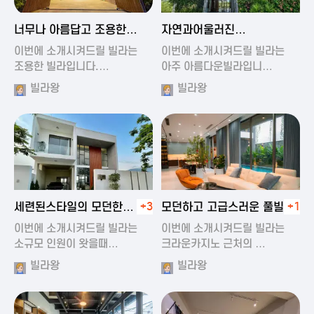
2024-11-19 01:47
2024-11-19 01:17
너무나 아름답고 조용한
자연과어울러진
풀빌라
아름다운풀빌라
이번에 소개시켜드릴 빌라는
이번에 소개시켜드릴 빌라는
조용한 빌라입니다.…
아주 아름다운빌라입니…
빌라왕
빌라왕
2024-11-19 01:22
2024-11-20 00:20
세련된스타일의 모던한
+3
모던하고 고급스러운 풀빌라
+1
풀빌라
이번에 소개시켜드릴 빌라는
이번에 소개시켜드릴 빌라는
소규모 인원이 왓을때…
크라운카지노 근처의 …
빌라왕
빌라왕