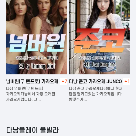
넘버원(구 텐프로) 가라오케
+7
다낭 준코 가라오케 JUNCO
+1
다
KARAOKE
다낭 넘버원(구 텐프로)
다낭 준코 가라오케다낭에서 현재
다
은
가라오케다낭에서 가장 오래된
탑을 달리고있는 가라오케입니다.
가
가라오케입니다. 그…
방갯수가…
다
다낭플레이 풀빌라