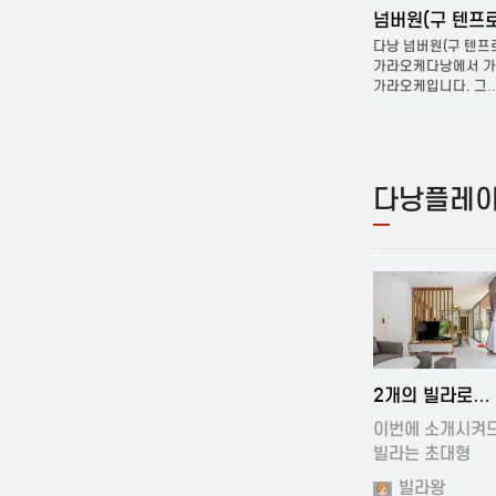
다낭 벤츠 가라오케
넘버원(구 텐프로)
들어보신
다낭 벤츠가라오케다낭에서 가장
다낭 넘버원(구 텐프로)
 현재
유명한가라오케중 한곳입니다. 방은 작은
가라오케다낭에서 가장 
소…
가라오케입니다. 그…
다낭플레이
2024-11-19 0
2개의 빌라로
구성되어있는 
이번에 소개시켜
풀빌…
빌라는 초대형
빌라입니다.…
빌라왕