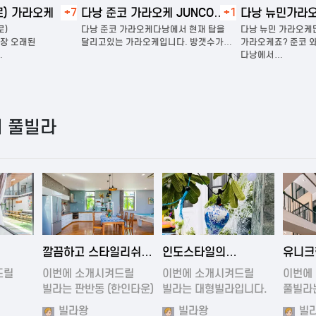
 가라오케
+7
다낭 준코 가라오케 JUNCO
+1
다낭 뉴민가라오케
KARAOKE
다낭 준코 가라오케다낭에서 현재 탑을
다낭 뉴민 가라오케많이
오래된
달리고있는 가라오케입니다. 방갯수가…
가라오케죠? 준코 와 뉴
다낭에서…
 풀빌라
0:54
2024-11-19 01:27
2024-11-19 01:35
202
깔끔하고 스타일리쉬
인도스타일의
유니크
대형
한 넓은 풀빌라
유니크함을 가진
아름다
드릴
이번에 소개시켜드릴
이번에 소개시켜드릴
이번에
풀빌라
빌라는 판반동 (한인타운)
빌라는 대형빌라입니다.
풀빌라
에…
방7…
스타일
빌라왕
빌라왕
빌