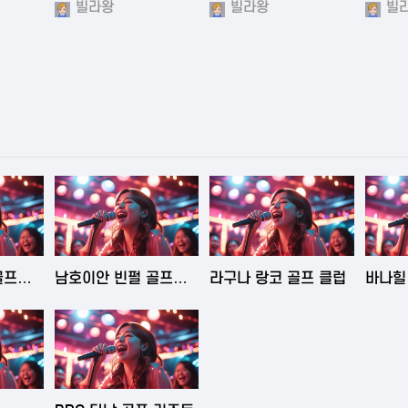
빌라왕
빌라왕
빌
6:43
2025-06-03 15:09
2025-06-03 15:05
202
골프
남호이안 빈펄 골프
라구나 랑코 골프 클럽
바나힐 
클럽
Na Hil
4:50
2025-06-02 23:29