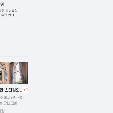
다낭 벤츠 가라오케
넘버원(구 텐프로
 들어보신
다낭 벤츠가라오케다낭에서 가장
다낭 넘버원(구 텐프로)
민 현재
유명한가라오케중 한곳입니다. 방은 작은
가라오케다낭에서 가장
소…
가라오케입니다. 그…
4-11-19 00:45
한 스타일의
+1
운 풀빌라
 소개시켜드리는
는 유니크한
의…
라왕