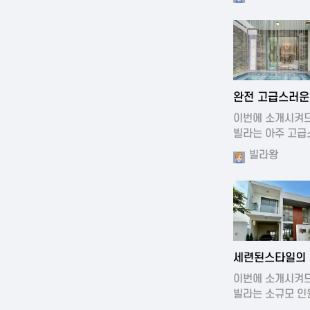
2024-11-19 0
완전 고급스러운
디자인의 빌라
이번에 소개시켜
빌라는 아주 고급
디자…
빌라왕
2024-11-19 0
세련된스타일의
풀빌라
이번에 소개시켜
빌라는 소규모 인
왓을때…