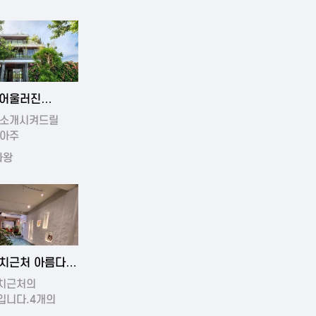
4-11-19 01:17
어울러진
운풀빌라
 소개시켜드릴
 아주
운빌라입니…
라왕
4-11-16 15:32
치근처 아름다운
치근처의
입니다.4개의
운방과…