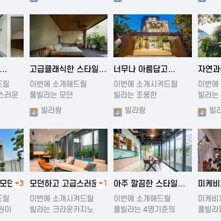
1:13
2024-11-19 00:37
2024-11-19 01:47
202
고급클래식한 스타일의
너무나 아름답고
자연과
럭셔리 풀빌라
조용한 풀빌라
아름다
드릴
이번에 소개해드릴
이번에 소개시켜드릴
이번에
스러운
풀빌라는 모던
빌라는 조용한
빌라는
원목스타일의 럭…
빌라입니다.…
아름다
빌라왕
빌라왕
빌
1:22
2024-11-20 00:20
2024-11-19 01:01
202
 모던한
+3
모던하고 고급스러운
+1
아주 깔끔한 스타일을
미케비
풀빌라
풀빌라
풀빌라
드릴
이번에 소개시켜드릴
이번에 소개해드릴
미케비
원이
빌라는 크라운카지노
풀빌라는 4명기준의
풀빌라
근처의 …
4룸빌라입…
아름다