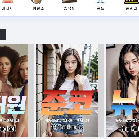
마사지
이발소
음식점
골프
풀빌라