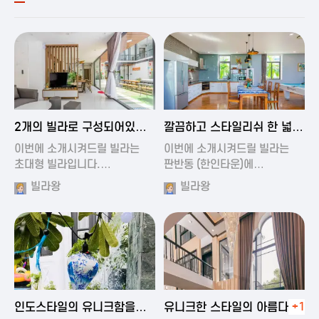
2024-11-19 00:54
2024-11-19 01:27
2개의 빌라로 구성되어있는
깔끔하고 스타일리쉬 한 넓은
대형 풀빌…
풀빌라
이번에 소개시켜드릴 빌라는
이번에 소개시켜드릴 빌라는
초대형 빌라입니다.…
판반동 (한인타운)에…
빌라왕
빌라왕
2024-11-19 01:35
2024-11-19 00:45
인도스타일의 유니크함을
유니크한 스타일의 아름다운
+1