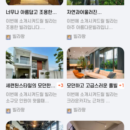
2024-11-19 01:47
2024-11-19 01:17
너무나 아름답고 조용한
자연과어울러진
풀빌라
아름다운풀빌라
이번에 소개시켜드릴 빌라는
이번에 소개시켜드릴 빌라는
조용한 빌라입니다.…
아주 아름다운빌라입니…
빌라왕
빌라왕
2024-11-19 01:22
2024-11-20 00:20
세련된스타일의 모던한
+3
모던하고 고급스러운 풀빌라
+1
풀빌라
이번에 소개시켜드릴 빌라는
이번에 소개시켜드릴 빌라는
소규모 인원이 왓을때…
크라운카지노 근처의 …
빌라왕
빌라왕