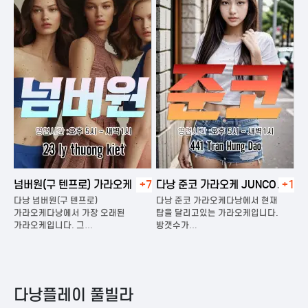
넘버원(구 텐프로) 가라오케
+7
다낭 준코 가라오케 JUNCO
+1
다
KARAOKE
다낭 넘버원(구 텐프로)
다낭 준코 가라오케다낭에서 현재
다
은
가라오케다낭에서 가장 오래된
탑을 달리고있는 가라오케입니다.
가
가라오케입니다. 그…
방갯수가…
다
다낭플레이 풀빌라