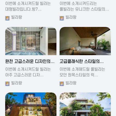
가진 풀빌라
풀빌라
이번에 소개시켜드릴 빌라는
이번에 소개시켜드리는
대형빌라입니다.방7…
풀빌라는 유니크한 스타일의…
빌라왕
빌라왕
2024-11-19 01:13
2024-11-19 00:37
완전 고급스러운 디자인의
고급클래식한 스타일의
빌라
럭셔리 풀빌라
이번에 소개시켜드릴 빌라는
이번에 소개해드릴 풀빌라는
아주 고급스러운 디자…
모던 원목스타일의 럭…
빌라왕
빌라왕