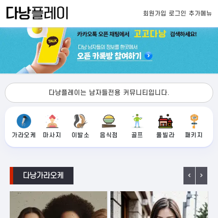
회원가입
로그인
추가메뉴
다낭플레이는 남자들전용 커뮤니티입니다.
가라오케
마사지
이발소
음식점
골프
풀빌라
패키지
다낭가라오케