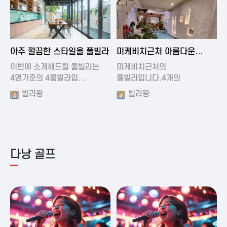
2024-11-19 01:01
2024-11-16 15:32
아주 깔끔한 스타일을 풀빌라
미케비치근처 아름다운
풀빌라
이번에 소개해드릴 풀빌라는
미케비치근처의
4명기준의 4룸빌라입…
풀빌라입니다.4개의
아름다운방과…
빌라왕
빌라왕
다낭 골프