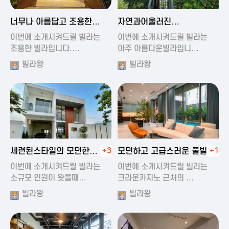
2024-11-19 01:47
2024-11-19 01:17
너무나 아름답고 조용한
자연과어울러진
풀빌라
아름다운풀빌라
이번에 소개시켜드릴 빌라는
이번에 소개시켜드릴 빌라는
조용한 빌라입니다.…
아주 아름다운빌라입니…
빌라왕
빌라왕
2024-11-19 01:22
2024-11-20 00:20
세련된스타일의 모던한
+3
모던하고 고급스러운 풀빌라
+1
풀빌라
이번에 소개시켜드릴 빌라는
이번에 소개시켜드릴 빌라는
소규모 인원이 왓을때…
크라운카지노 근처의 …
빌라왕
빌라왕