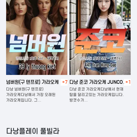
넘버원(구 텐프로) 가라오케
+7
다낭 준코 가라오케 JUNCO
+1
다
KARAOKE
다낭 넘버원(구 텐프로)
다낭 준코 가라오케다낭에서 현재
다
은
가라오케다낭에서 가장 오래된
탑을 달리고있는 가라오케입니다.
가
가라오케입니다. 그…
방갯수가…
다
다낭플레이 풀빌라