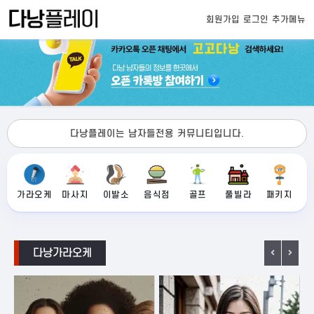
회원가입
로그인
추가메뉴
다낭플레이는 남자들전용 커뮤니티입니다.
가라오케
마사지
이발소
음식점
골프
풀빌라
패키지
다낭가라오케