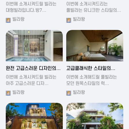
가진 풀빌라
풀빌라
이번에 소개시켜드릴 빌라는
이번에 소개시켜드리는
대형빌라입니다.방7…
풀빌라는 유니크한 스타일의…
빌라왕
빌라왕
2024-11-19 01:13
2024-11-19 00:37
완전 고급스러운 디자인의
고급클래식한 스타일의
빌라
럭셔리 풀빌라
이번에 소개시켜드릴 빌라는
이번에 소개해드릴 풀빌라는
아주 고급스러운 디자…
모던 원목스타일의 럭…
빌라왕
빌라왕