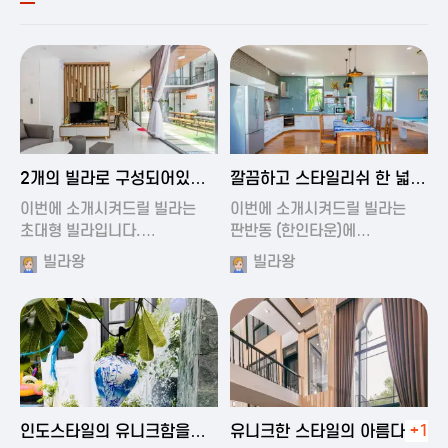
2024-11-19 00:54
2024-11-19 01:27
2개의 빌라로 구성되어있는
깔끔하고 스타일리쉬 한 넓은
대형 풀빌…
풀빌라
이번에 소개시켜드릴 빌라는
이번에 소개시켜드릴 빌라는
초대형 빌라입니다.…
판반동 (한인타운)에…
빌라왕
빌라왕
2024-11-19 01:35
2024-11-19 00:45
인도스타일의 유니크함을
유니크한 스타일의 아름다운
+1