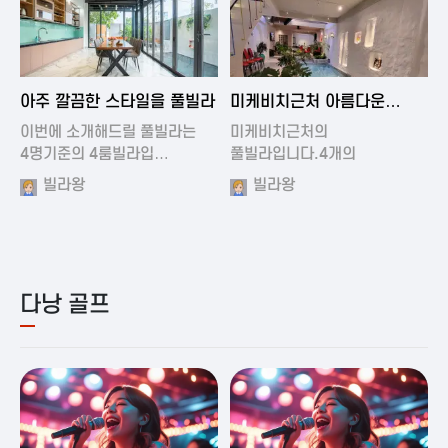
2024-11-19 01:01
2024-11-16 15:32
아주 깔끔한 스타일을 풀빌라
미케비치근처 아름다운
풀빌라
이번에 소개해드릴 풀빌라는
미케비치근처의
4명기준의 4룸빌라입…
풀빌라입니다.4개의
아름다운방과…
빌라왕
빌라왕
다낭 골프