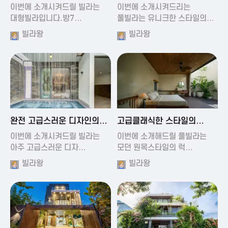
가진 풀빌라
풀빌라
이번에 소개시켜드릴 빌라는
이번에 소개시켜드리는
대형빌라입니다.방7…
풀빌라는 유니크한 스타일의…
빌라왕
빌라왕
2024-11-19 01:13
2024-11-19 00:37
완전 고급스러운 디자인의
고급클래식한 스타일의
빌라
럭셔리 풀빌라
이번에 소개시켜드릴 빌라는
이번에 소개해드릴 풀빌라는
아주 고급스러운 디자…
모던 원목스타일의 럭…
빌라왕
빌라왕