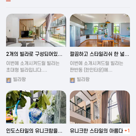
2024-11-19 00:54
2024-11-19 01:27
2개의 빌라로 구성되어있는
깔끔하고 스타일리쉬 한 넓은
대형 풀빌…
풀빌라
이번에 소개시켜드릴 빌라는
이번에 소개시켜드릴 빌라는
초대형 빌라입니다.…
판반동 (한인타운)에…
빌라왕
빌라왕
2024-11-19 01:35
2024-11-19 00:45
인도스타일의 유니크함을
유니크한 스타일의 아름다운
+1