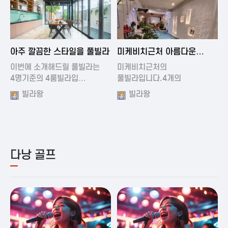
2024-11-19 01:01
2024-11-16 15:32
아주 깔끔한 스타일을 풀빌라
미케비치근처 아름다운
풀빌라
이번에 소개해드릴 풀빌라는
미케비치근처의
4명기준의 4룸빌라입…
풀빌라입니다.4개의
아름다운방과…
빌라왕
빌라왕
다낭 골프