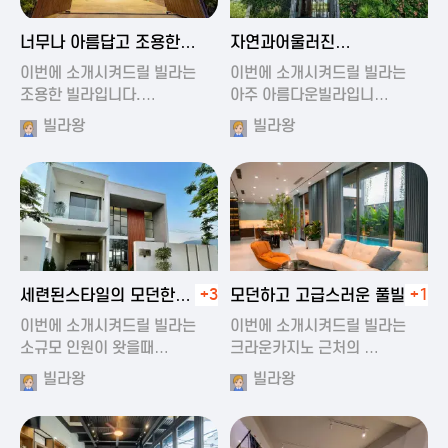
2024-11-19 01:47
2024-11-19 01:17
너무나 아름답고 조용한
자연과어울러진
풀빌라
아름다운풀빌라
이번에 소개시켜드릴 빌라는
이번에 소개시켜드릴 빌라는
조용한 빌라입니다.…
아주 아름다운빌라입니…
빌라왕
빌라왕
2024-11-19 01:22
2024-11-20 00:20
세련된스타일의 모던한
+3
모던하고 고급스러운 풀빌라
+1
풀빌라
이번에 소개시켜드릴 빌라는
이번에 소개시켜드릴 빌라는
소규모 인원이 왓을때…
크라운카지노 근처의 …
빌라왕
빌라왕