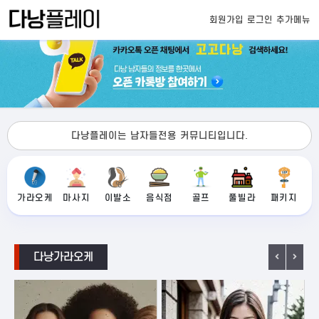
회원가입
로그인
추가메뉴
다낭플레이는 남자들전용 커뮤니티입니다.
가라오케
마사지
이발소
음식점
골프
풀빌라
패키지
다낭가라오케