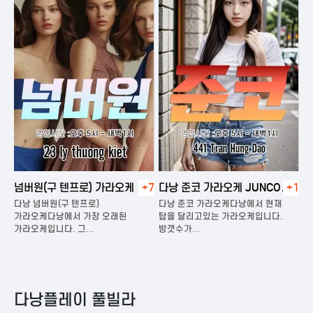
넘버원(구 텐프로) 가라오케
+7
다낭 준코 가라오케 JUNCO
+1
다
KARAOKE
다낭 넘버원(구 텐프로)
다낭 준코 가라오케다낭에서 현재
다
은
가라오케다낭에서 가장 오래된
탑을 달리고있는 가라오케입니다.
가
가라오케입니다. 그…
방갯수가…
다
다낭플레이 풀빌라