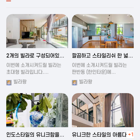
2024-11-19 00:54
2024-11-19 01:27
2개의 빌라로 구성되어있는
깔끔하고 스타일리쉬 한 넓은
대형 풀빌…
풀빌라
이번에 소개시켜드릴 빌라는
이번에 소개시켜드릴 빌라는
초대형 빌라입니다.…
판반동 (한인타운)에…
빌라왕
빌라왕
2024-11-19 01:35
2024-11-19 00:45
인도스타일의 유니크함을
유니크한 스타일의 아름다운
+1