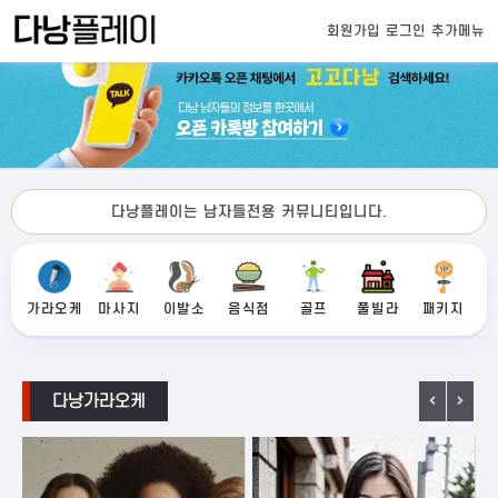
회원가입
로그인
추가메뉴
다낭플레이는 남자들전용 커뮤니티입니다.
가라오케
마사지
이발소
음식점
골프
풀빌라
패키지
다낭가라오케