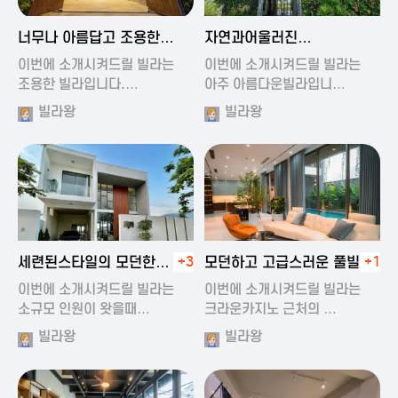
2024-11-19 01:47
2024-11-19 01:17
너무나 아름답고 조용한
자연과어울러진
풀빌라
아름다운풀빌라
이번에 소개시켜드릴 빌라는
이번에 소개시켜드릴 빌라는
조용한 빌라입니다.…
아주 아름다운빌라입니…
빌라왕
빌라왕
2024-11-19 01:22
2024-11-20 00:20
세련된스타일의 모던한
+3
모던하고 고급스러운 풀빌라
+1
풀빌라
이번에 소개시켜드릴 빌라는
이번에 소개시켜드릴 빌라는
소규모 인원이 왓을때…
크라운카지노 근처의 …
빌라왕
빌라왕