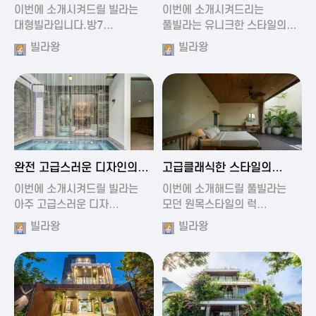
가진 풀빌라
풀빌라
이번에 소개시켜드릴 빌라는
이번에 소개시켜드리는
대형빌라입니다.방7…
풀빌라는 유니크한 스타일의…
빌라왕
빌라왕
2024-11-19 01:13
2024-11-19 00:37
완전 고급스러운 디자인의
고급클래식한 스타일의
빌라
럭셔리 풀빌라
이번에 소개시켜드릴 빌라는
이번에 소개해드릴 풀빌라는
아주 고급스러운 디자…
모던 원목스타일의 럭…
빌라왕
빌라왕