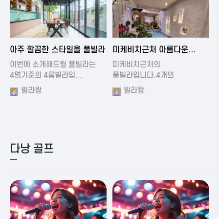
2024-11-19 01:01
2024-11-16 15:32
아주 깔끔한 스타일을 풀빌라
미케비치근처 아름다운
풀빌라
이번에 소개해드릴 풀빌라는
미케비치근처의
4명기준의 4룸빌라입…
풀빌라입니다.4개의
아름다운방과…
빌라왕
빌라왕
다낭 골프