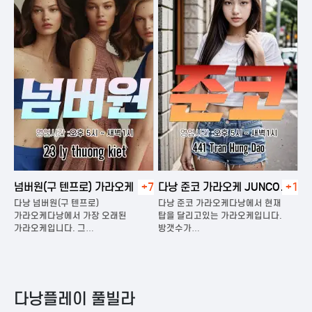
넘버원(구 텐프로) 가라오케
+7
다낭 준코 가라오케 JUNCO
+1
다
KARAOKE
다낭 넘버원(구 텐프로)
다낭 준코 가라오케다낭에서 현재
다
은
가라오케다낭에서 가장 오래된
탑을 달리고있는 가라오케입니다.
가
가라오케입니다. 그…
방갯수가…
다
다낭플레이 풀빌라