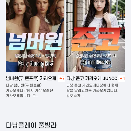
넘버원(구 텐프로) 가라오케
+7
다낭 준코 가라오케 JUNCO
+1
다
KARAOKE
다낭 넘버원(구 텐프로)
다낭 준코 가라오케다낭에서 현재
다
은
가라오케다낭에서 가장 오래된
탑을 달리고있는 가라오케입니다.
가
가라오케입니다. 그…
방갯수가…
다
다낭플레이 풀빌라