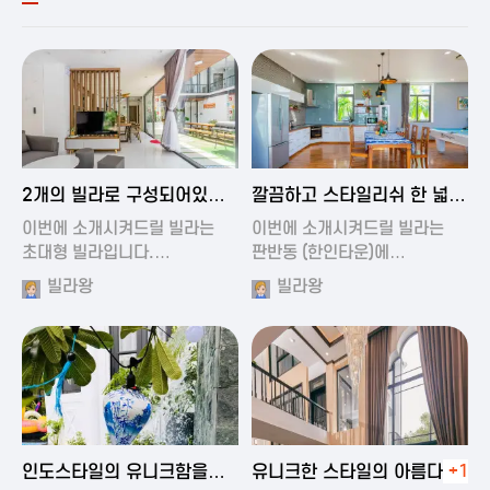
2024-11-19 00:54
2024-11-19 01:27
2개의 빌라로 구성되어있는
깔끔하고 스타일리쉬 한 넓은
대형 풀빌…
풀빌라
이번에 소개시켜드릴 빌라는
이번에 소개시켜드릴 빌라는
초대형 빌라입니다.…
판반동 (한인타운)에…
빌라왕
빌라왕
2024-11-19 01:35
2024-11-19 00:45
인도스타일의 유니크함을
유니크한 스타일의 아름다운
+1