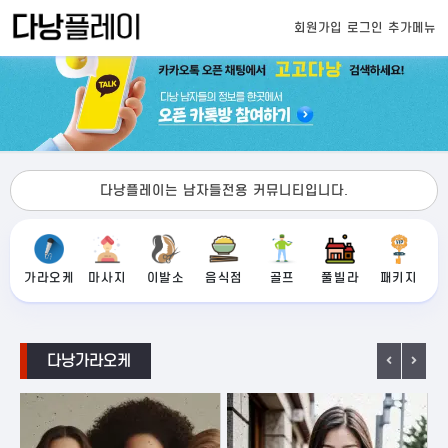
회원가입
로그인
추가메뉴
다낭플레이는 남자들전용 커뮤니티입니다.
가라오케
마사지
이발소
음식점
골프
풀빌라
패키지
다낭가라오케