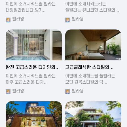
가진 풀빌라
풀빌라
이번에 소개시켜드릴 빌라는
이번에 소개시켜드리는
대형빌라입니다.방7…
풀빌라는 유니크한 스타일의…
빌라왕
빌라왕
2024-11-19 01:13
2024-11-19 00:37
완전 고급스러운 디자인의
고급클래식한 스타일의
빌라
럭셔리 풀빌라
이번에 소개시켜드릴 빌라는
이번에 소개해드릴 풀빌라는
아주 고급스러운 디자…
모던 원목스타일의 럭…
빌라왕
빌라왕