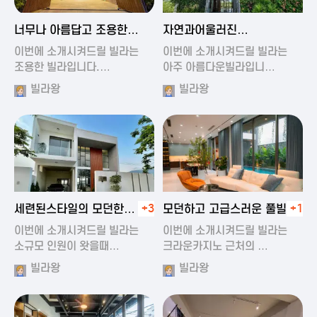
2024-11-19 01:47
2024-11-19 01:17
너무나 아름답고 조용한
자연과어울러진
풀빌라
아름다운풀빌라
이번에 소개시켜드릴 빌라는
이번에 소개시켜드릴 빌라는
조용한 빌라입니다.…
아주 아름다운빌라입니…
빌라왕
빌라왕
2024-11-19 01:22
2024-11-20 00:20
세련된스타일의 모던한
+3
모던하고 고급스러운 풀빌라
+1
풀빌라
이번에 소개시켜드릴 빌라는
이번에 소개시켜드릴 빌라는
소규모 인원이 왓을때…
크라운카지노 근처의 …
빌라왕
빌라왕