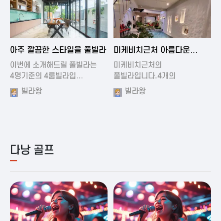
2024-11-19 01:01
2024-11-16 15:32
아주 깔끔한 스타일을 풀빌라
미케비치근처 아름다운
풀빌라
이번에 소개해드릴 풀빌라는
미케비치근처의
4명기준의 4룸빌라입…
풀빌라입니다.4개의
아름다운방과…
빌라왕
빌라왕
다낭 골프