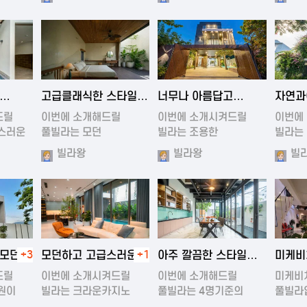
1:13
2024-11-19 00:37
2024-11-19 01:47
202
고급클래식한 스타일의
너무나 아름답고
자연과
럭셔리 풀빌라
조용한 풀빌라
아름다
드릴
이번에 소개해드릴
이번에 소개시켜드릴
이번에
스러운
풀빌라는 모던
빌라는 조용한
빌라는
원목스타일의 럭…
빌라입니다.…
아름다
빌라왕
빌라왕
빌
1:22
2024-11-20 00:20
2024-11-19 01:01
202
 모던한
+3
모던하고 고급스러운
+1
아주 깔끔한 스타일을
미케비
풀빌라
풀빌라
풀빌라
드릴
이번에 소개시켜드릴
이번에 소개해드릴
미케비
원이
빌라는 크라운카지노
풀빌라는 4명기준의
풀빌라
근처의 …
4룸빌라입…
아름다