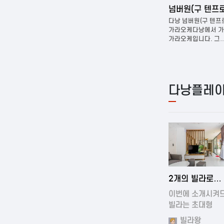
다낭 벤츠 가라오케
넘버원(구 텐프로) 
어보신
다낭 벤츠가라오케다낭에서 가장
다낭 넘버원(구 텐프로)
현재
유명한가라오케중 한곳입니다. 방은 작은
가라오케다낭에서 가장 오
소…
가라오케입니다. 그…
다낭플레이
2024-11-19 0
2개의 빌라로
구성되어있는 
이번에 소개시켜
풀빌…
빌라는 초대형
빌라입니다.…
빌라왕