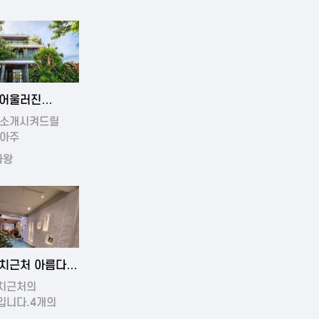
4-11-19 01:17
어울러진
운풀빌라
 소개시켜드릴
 아주
운빌라입니…
라왕
4-11-16 15:32
치근처 아름다운
치근처의
입니다.4개의
운방과…