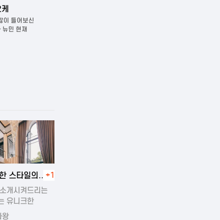
다낭 벤츠 가라오케
넘버원(구 텐프로) 
들어보신
다낭 벤츠가라오케다낭에서 가장
다낭 넘버원(구 텐프로)
 현재
유명한가라오케중 한곳입니다. 방은 작은
가라오케다낭에서 가장 
소…
가라오케입니다. 그…
4-11-19 00:45
한 스타일의
+1
운 풀빌라
 소개시켜드리는
는 유니크한
의…
라왕