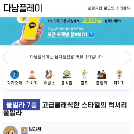
회원가입
로그인
추가메뉴
다낭플레이는 남자들전용 커뮤니티입니다.
가라오케
마사지
이발소
음식점
골프
풀빌라
패키지
풀빌라 7룸
고급클래식한 스타일의 럭셔리
풀빌라
빌라왕