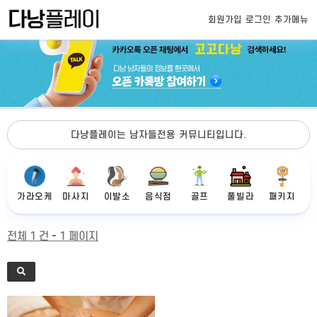
회원가입
로그인
추가메뉴
다낭플레이는 남자들전용 커뮤니티입니다.
가라오케
마사지
이발소
음식점
골프
풀빌라
패키지
전체 1 건 - 1 페이지