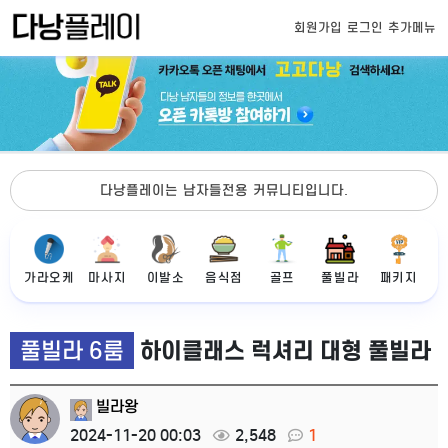
회원가입
로그인
추가메뉴
다낭플레이는 남자들전용 커뮤니티입니다.
가라오케
마사지
이발소
음식점
골프
풀빌라
패키지
풀빌라 6룸
하이클래스 럭셔리 대형 풀빌라
빌라왕
2024-11-20 00:03
2,548
1