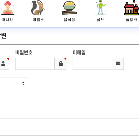
마사지
이발소
음식점
골프
풀빌라
답변
비밀번호
이메일