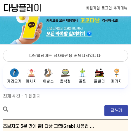
회원가입
로그인
추가메뉴
다낭플레이는 남자들전용 커뮤니티입니다.
가라오케
마사지
이발소
음식점
골프
풀빌라
패키지
전체 4 건 - 1 페이지
글쓰기
초보자도 5분 만에 끝! 다낭 그랩(Grab) 사용법 …