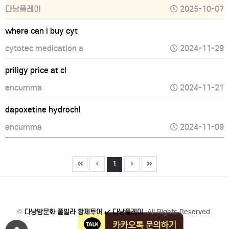
다낭플레이
2025-10-07
where can i buy cyt
cytotec medication a
2024-11-29
priligy price at cl
encumma
2024-11-21
dapoxetine hydrochl
encumma
2024-11-09
1
©
다낭밤문화 풀빌라 황제투어 ✔️ 다낭플레이
. All Rights Reserved.